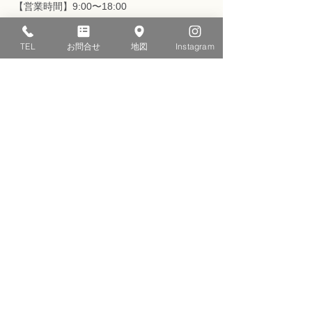
【営業時間】9:00〜18:00
​【定休日】日曜・祝祭日
TEL
お問合せ
地図
Instagram
メールでのお問い合わせ
お問い合わせフォーム
クリンハウス
株式会社
〒410-2114
静岡県伊豆の国市南條452番地
​（伊豆長岡駅徒歩3分）​