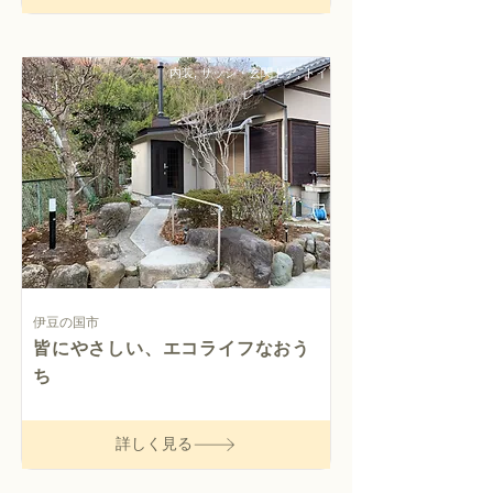
内装, サッシ・玄関ドア, トイ
レ
伊豆の国市
皆にやさしい、エコライフなおう
ち
詳しく見る