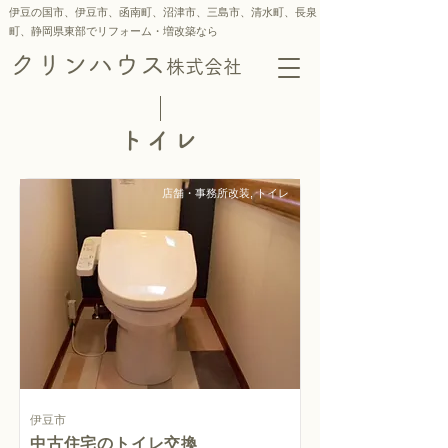
伊豆の国市、伊豆市、函南町、沼津市、三島市、
清水町、
長泉
町、静岡県東部でリフォーム・増改築なら
クリンハウス
株式会社
トイレ
店舗・事務所改装, トイレ
伊豆市
中古住宅のトイレ交換