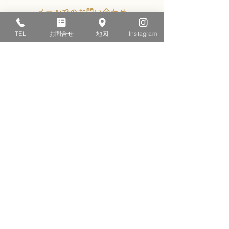
メールでのお問い合わせ
TEL
お問合せ
地図
Instagram
お問い合わせフォーム
クリンハウス
株式会社
〒410-2114
静岡県伊豆の国市南條452番地
​（伊豆長岡駅徒歩3分）​
​フリーダイヤル：0120-29-1234
TEL：055-949-0409
FAX：055-949-1514
【営業時間】9:00〜18:00
​【定休日】日曜・祝祭日
Instagram更新中!
LINEでお問合せ出来ます!