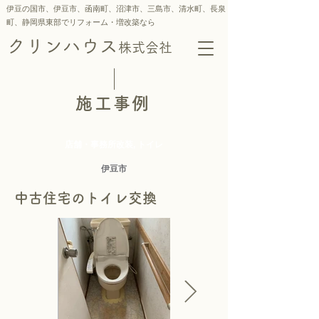
伊豆の国市、伊豆市、函南町、沼津市、三島市、
清水町、
長泉
町、静岡県東部でリフォーム・増改築なら
クリンハウス
株式会社
施工事例
店舗・事務所改装, トイレ
伊豆市
中古住宅のトイレ交換