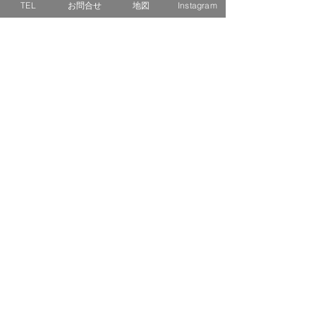
TEL
お問合せ
地図
Instagram
ホーム
会社概要
お知らせ
お客様の声
施工事例
浴室・洗面脱衣所
キッチン
トイレ