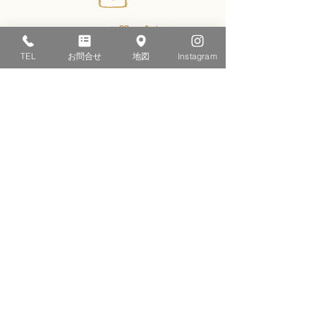
メールでのお問い合わせ
TEL
お問合せ
地図
Instagram
お問い合わせフォーム
クリンハウス
株式会社
〒410-2114
静岡県伊豆の国市南條452番地
​（伊豆長岡駅徒歩3分）​
​フリーダイヤル：0120-29-1234
TEL：055-949-0409
FAX：055-949-1514
【営業時間】9:00〜18:00
​【定休日】日曜・祝祭日
Instagram更新中!
LINEでお問合せ出来ます!