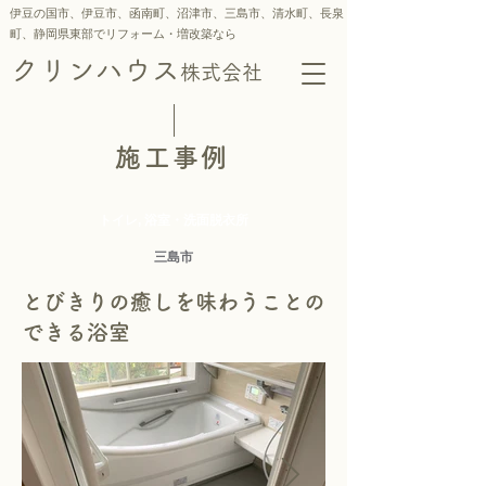
伊豆の国市、伊豆市、函南町、沼津市、三島市、
清水町、
長泉
町、静岡県東部でリフォーム・増改築なら
クリンハウス
株式会社
施工事例
トイレ, 浴室・洗面脱衣所
三島市
とびきりの癒しを味わうことの
できる浴室