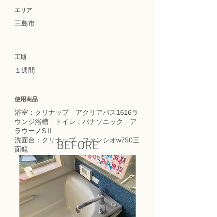
エリア
三島市
工期
１週間
使用商品
浴室：クリナップ アクリアバス1616ラ
ウンジ浴槽 トイレ：パナソニック ア
ラウーノSⅡ
洗面台：クリナップ ファンシオw750三
BEFORE
面鏡