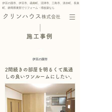
伊豆の国市、伊豆市、函南町、沼津市、三島市、
清水町、
長泉
町、静岡県東部でリフォーム・増改築なら
クリンハウス
株式会社
施工事例
内装
伊豆の国市
2間続きの部屋を明るくて風通
しの良いワンルームにしたい。