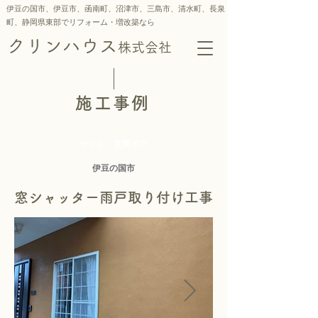
伊豆の国市、伊豆市、函南町、沼津市、三島市、
清水町、
長泉
町、静岡県東部でリフォーム・増改築なら
クリンハウス
株式会社
施工事例
サッシ・玄関ドア
伊豆の国市
窓シャッター雨戸取り付け工事