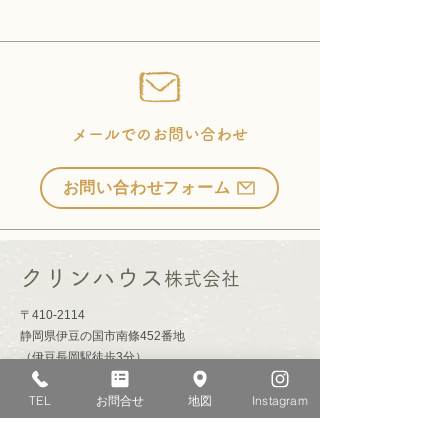
メールでのお問い合わせ
お問い合わせフォーム
クリンハウス
株式会社
〒410-2114
静岡県伊豆の国市南條452番地
​（伊豆長岡駅徒歩3分）​
​フリーダイヤル：0120-29-1234
TEL：055-949-0409
TEL
お問合せ
地図
Instagram
FAX：055-949-1514
【営業時間】9:00〜18:00