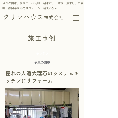
伊豆の国市、伊豆市、函南町、沼津市、三島市、
清水町、
長泉
町、静岡県東部でリフォーム・増改築なら
クリンハウス
株式会社
施工事例
キッチン
伊豆の国市
憧れの人造大理石のシステムキ
ッチンにリフォーム