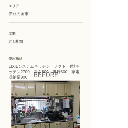
エリア
伊豆の国市
工期
約1週間
使用商品
LIXILシステムキッチン ノクト I型キ
ッチン2700 高さ800 奥行600 家電
BEFORE
収納幅900