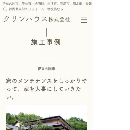
伊豆の国市、伊豆市、函南町、沼津市、三島市、
清水町、
長泉
町、静岡県東部でリフォーム・増改築なら
クリンハウス
株式会社
施工事例
屋根・外壁
伊豆の国市
家のメンテナンスをしっかりや
って、家を大事にしていきた
い。