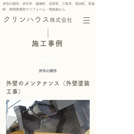
伊豆の国市、伊豆市、函南町、沼津市、三島市、
清水町、
長泉
町、静岡県東部でリフォーム・増改築なら
クリンハウス
株式会社
施工事例
屋根・外壁
伊豆の国市
外壁のメンテナンス（外壁塗装
工事）