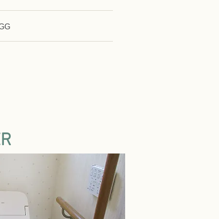
GG
ER