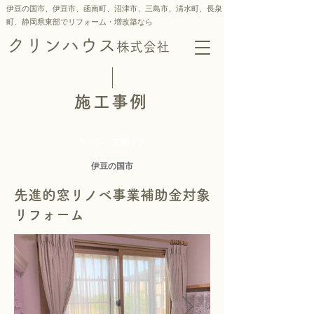
伊豆の国市、伊豆市、函南町、沼津市、三島市、
清水町、
長泉
町、静岡県東部でリフォーム・増改築なら
クリンハウス
株式会社
施工事例
サッシ・玄関ドア
伊豆の国市
先進的窓リノベ事業補助金対象
リフォーム