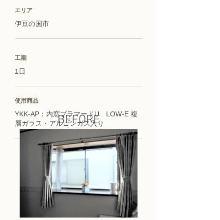
エリア
伊豆の国市
工期
1日
使用商品
YKK-AP：内窓プラマードU LOW-E 複
BEFORE
層ガラス・アルゴンガス入り