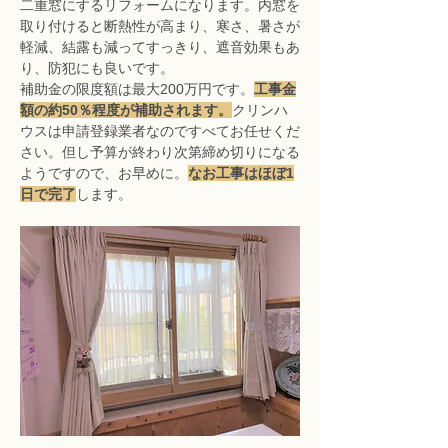
二重窓にするリフォームになります。内窓を
取り付けると断熱性が高まり、寒さ、暑さが
軽減、結露も減ってすっきり、遮音効果もあ
り、防犯にも良いです。
補助金の限度額は最大200万円です。
工事金
額の約50％程度が補助されます。
クリンハ
ウスは申請登録業者なのですべてお任せくだ
さい。但し予算が終わり次第締め切りになる
ようですので、お早めに。
なお工事はほぼ1
日で完了
します。