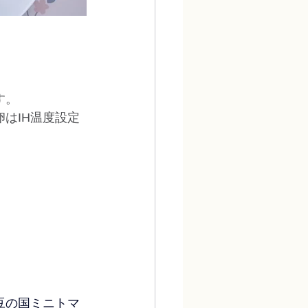
す。
はIH温度設定
豆の国ミニトマ