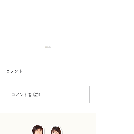
ゴールデンウィーク休業
のお知らせ
コメント
誠に勝手ではございますが下
記の通り休業とさせていただ
きます。 期間中はご不便をお
コメントを追加…
ラインでお問い
掛け致しますが、何卒ご了承
の程よろしくお願い申し上げ
きます
ます。 2025年5月3日（土）
～2025年5月6日（火）迄休
業 ※2025年5月7日（水）よ