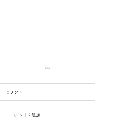
コメント
５月の料理教室
４月の料理教室
コメントを追加…