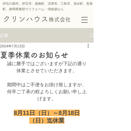
伊豆の国市、伊豆市、函南町、沼津市、三島市、
清水町、
長泉
町、静岡県東部でリフォーム・増改築なら
クリンハウス
株式会社
記事
2024年7月13日
夏季休業のお知らせ
誠に勝手ではございますが下記の通り
休業とさせていただきます。
期間中はご不便をお掛け致しますが、
何卒ご了承の程よろしくお願い申し上
げます。
8月11日（日）～8月18日
（日）迄休業