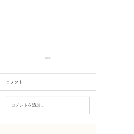
ゴールデンウィーク休業
のお知らせ
コメント
誠に勝手ではございますが下
記の通り休業とさせていただ
きます。 期間中はご不便をお
コメントを追加…
ラインでお問い
掛け致しますが、何卒ご了承
の程よろしくお願い申し上げ
きます
ます。 2025年5月3日（土）
～2025年5月6日（火）迄休